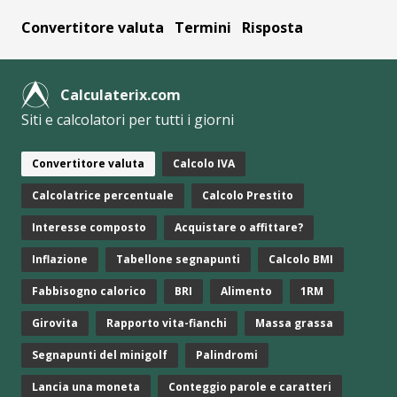
Convertitore valuta
Termini
Risposta
Calculaterix.com
Siti e calcolatori per tutti i giorni
Convertitore valuta
Calcolo IVA
Calcolatrice percentuale
Calcolo Prestito
Interesse composto
Acquistare o affittare?
Inflazione
Tabellone segnapunti
Calcolo BMI
Fabbisogno calorico
BRI
Alimento
1RM
Girovita
Rapporto vita-fianchi
Massa grassa
Segnapunti del minigolf
Palindromi
Lancia una moneta
Conteggio parole e caratteri