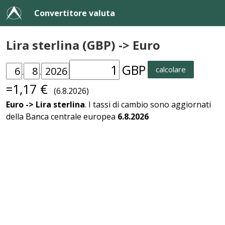
Convertitore valuta
Lira sterlina (GBP) -> Euro
GBP
calcolare
.
.
=1,17 €
(6.8.2026)
Euro -> Lira sterlina
. I tassi di cambio sono aggiornati
della Banca centrale europea
6.8.2026