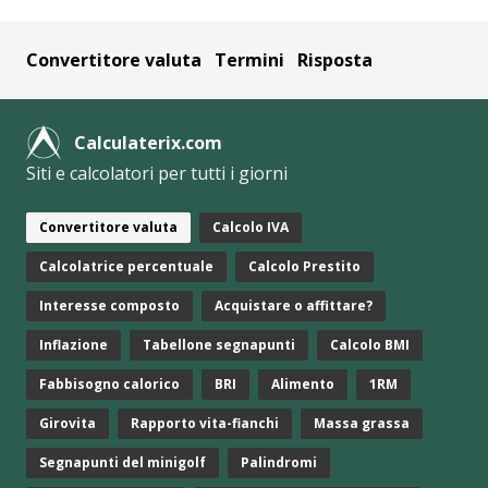
Convertitore valuta
Termini
Risposta
Calculaterix.com
Siti e calcolatori per tutti i giorni
Convertitore valuta
Calcolo IVA
Calcolatrice percentuale
Calcolo Prestito
Interesse composto
Acquistare o affittare?
Inflazione
Tabellone segnapunti
Calcolo BMI
Fabbisogno calorico
BRI
Alimento
1RM
Girovita
Rapporto vita-fianchi
Massa grassa
Segnapunti del minigolf
Palindromi