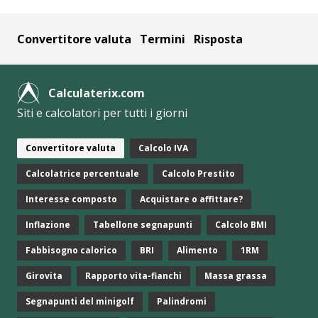
Convertitore valuta
Termini
Risposta
Calculaterix.com
Siti e calcolatori per tutti i giorni
Convertitore valuta
Calcolo IVA
Calcolatrice percentuale
Calcolo Prestito
Interesse composto
Acquistare o affittare?
Inflazione
Tabellone segnapunti
Calcolo BMI
Fabbisogno calorico
BRI
Alimento
1RM
Girovita
Rapporto vita-fianchi
Massa grassa
Segnapunti del minigolf
Palindromi